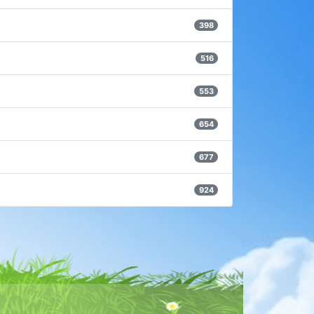
398
516
553
654
677
924