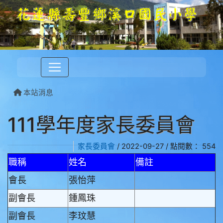
本站消息
111學年度家長委員會
家長委員會
/ 2022-09-27 / 點閱數： 554
職稱
姓名
備註
會長
張怡萍
副會長
鍾鳳珠
副會長
李玟慧