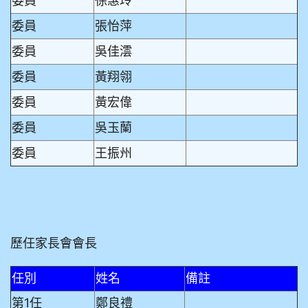
委員
徐惠玲
委員
張怡萍
委員
吳佳澐
委員
黃翔翎
委員
黃宏偉
委員
吳玉蘭
委員
王振州
歷任家長會會長
任別
姓名
備註
第1任
鄭良禮