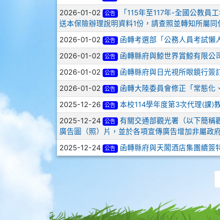
2026-01-02
「115年至117年-全國公
公告
送本保險辦理說明資料1份，請查照並轉知所屬同
2026-01-02
函轉考選部「公務人員考試懶
公告
2026-01-02
函轉縣府與鯨世界賞鯨有限公
公告
2026-01-02
函轉縣府與日光視所眼鏡行簽
公告
2026-01-02
函轉大陸委員會修正「常態化
公告
2025-12-26
本校114學年度第3次代理(課
公告
2025-12-24
有關交通部觀光署（以下簡稱
公告
廣告圖（照）片，並於各項宣傳廣告增加非屬政
2025-12-24
函轉縣府與天閣酒店集團續簽
公告