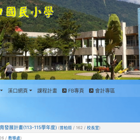
景設定
溪口網頁
課程計畫
FB專頁
會計專區
展計畫(113-115學年度)
(
曾柏烜
/ 162 /
校長室
)
26 /
教導處
)