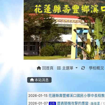
重新取得佈
回首頁
主選單
學校概況
本站消息
文章列表
2026-01-15
花蓮縣壽豐鄉溪口國民小學中長程教育發
2026-01-07
遭遇隨機攻擊的應變
(
吳佳澐
/ 1
公告