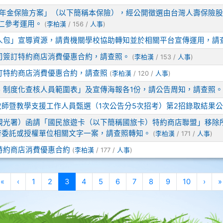
教員工年金保險方案」（以下簡稱本保險），經公開徵選由台灣人壽保
仁參考運用。
(
李柏漢
/ 156 /
人事
)
人包」宣導資源，請貴機關學校協助轉知並於相關平台宣傳運用，請
司簽訂特約商店消費優惠合約，請查照。
(
李柏漢
/ 153 /
人事
)
訂特約商店消費優惠合約，請查照
(
李柏漢
/ 120 /
人事
)
、制度化查核人員範圍表」及宣傳海報各1份，請公告周知，請查照。
)教師暨教學支援工作人員甄選（1次公告分5次招考）第2招錄取結果
觀光署）函請「國民旅遊卡（以下簡稱國旅卡）特約商店聯盟」移除
府委託或授權單位相關文字一案，請查照轉知。
(
李柏漢
/ 171 /
人事
)
特約商店消費優惠合約
(
李柏漢
/ 177 /
人事
)
第一頁
上一頁
(目前頁次)
下一
«
‹
1
2
3
4
5
6
7
8
9
10
›
»