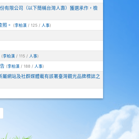
險股份有限公司（以下簡稱台灣人壽）獲選承作，檢
查照。
(
李柏漢
/ 125 /
人事
)
(
李柏漢
/ 115 /
人事
)
公告
(
李柏漢
/ 188 /
人事
)
所屬網站及社群媒體載有該署臺灣觀光品牌標誌之
頁
最後頁