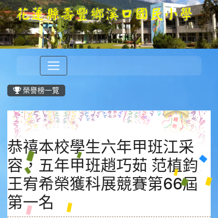
榮譽榜一覽
恭禧本校學生六年甲班江采
容，五年甲班趙巧茹 范植鈞
王宥希榮獲科展競賽第66屆
第一名