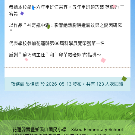
恭禧本校學生六年甲班江采容，五年甲班趙巧茹 范植鈞 王
宥希
以作品＂神奇瓶中雲：影響絶熱膨脹造雲效果之變因研究
＂
代表學校參加花蓮縣第66屆科學展覽榮獲第一名
感謝＂蘇巧畇主任＂和＂邱芊融老師"的指導～
教務處 吳佳澐 於 2026-05-13 發布，共有 123 人次閱讀
花蓮縣壽豐鄉溪口國民小學 Xikou Elementary School