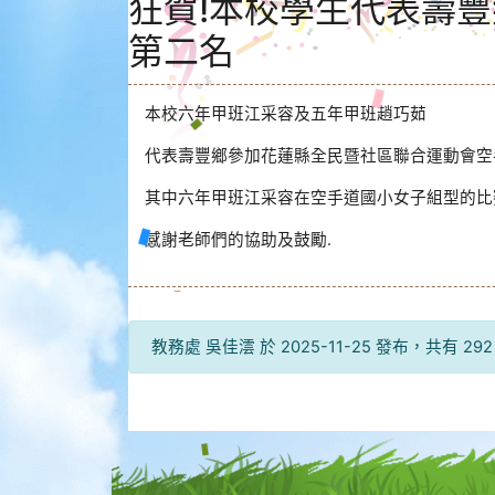
狂賀!本校學生代表壽
第二名
本校六年甲班江采容及五年甲班趙巧茹
代表壽豐鄉參加花蓮縣全民暨社區聯合運動會空
其中六年甲班江采容在空手道國小女子組型的比
感謝老師們的協助及鼓勵.
教務處 吳佳澐 於 2025-11-25 發布，共有 29