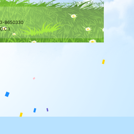
-8650330
O.C.)