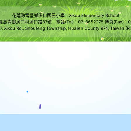
花蓮縣壽豐鄉溪口國民小學 Xikou Elementary School
縣壽豐鄉溪口村溪口路87號 電話(Tel)：03-8652275 傳真(Fax)：03
7, Xikou Rd., Shoufeng Township, Hualien County 974, Taiwan (R.