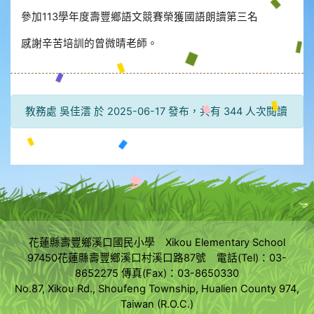
參加113學年度壽豐鄉語文競賽榮獲國語朗讀第三名
感謝辛苦培訓的曾微晴老師。
教務處 吳佳澐 於 2025-06-17 發布，共有 344 人次閱讀
花蓮縣壽豐鄉溪口國民小學 Xikou Elementary School
97450花蓮縣壽豐鄉溪口村溪口路87號 電話(Tel)：03-
8652275 傳真(Fax)：03-8650330
No.87, Xikou Rd., Shoufeng Township, Hualien County 974,
Taiwan (R.O.C.)