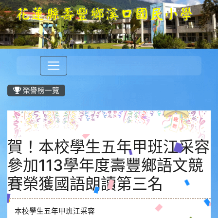
榮譽榜一覽
賀！本校學生五年甲班江采容
參加113學年度壽豐鄉語文競
賽榮獲國語朗讀第三名
本校學生五年甲班江采容