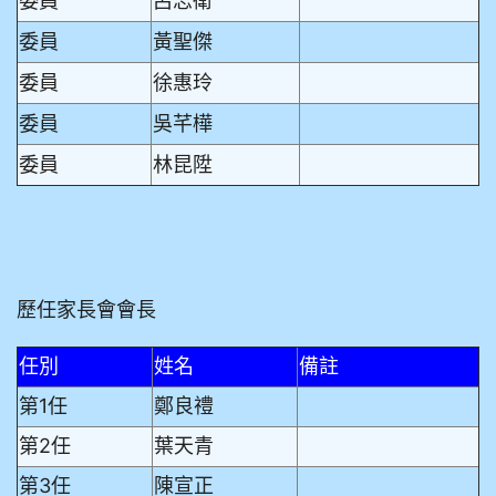
委員
呂志衛
委員
黃聖傑
委員
徐惠玲
委員
吳芊樺
委員
林昆陞
歷任家長會會長
任別
姓名
備註
第1任
鄭良禮
第2任
葉天青
第3任
陳宣正