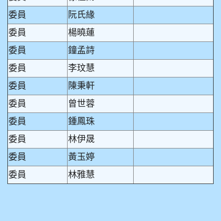
委員
阮氏緣
委員
楊曉蓮
委員
鐘孟詩
委員
李玟慧
委員
陳秉軒
委員
曾世蓉
委員
鍾鳳珠
委員
林伊晟
委員
黃玉婷
委員
林雅慧