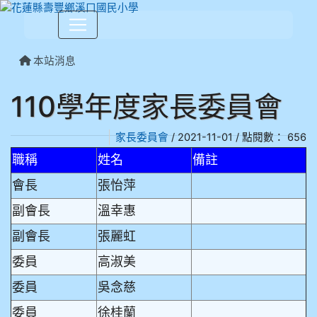
本站消息
110學年度家長委員會
家長委員會
/ 2021-11-01 / 點閱數： 656
職稱
姓名
備註
會長
張怡萍
副會長
溫幸惠
副會長
張麗虹
委員
高淑美
委員
吳念慈
委員
徐桂蘭