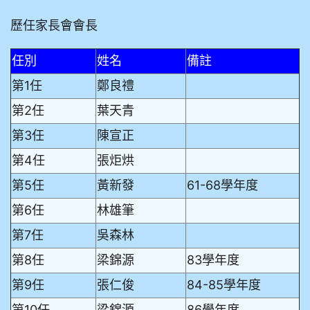
歷任家長會會長
任別
姓名
備註
第1任
鄭良禮
第2任
葉天青
第3任
陳宣正
第4任
張炬烘
第5任
黃新發
61-68學年度
第6任
林雄筆
第7任
吳森林
第8任
梁錦源
83學年度
第9任
張仁俊
84-85學年度
第10任
梁錦源
86學年度