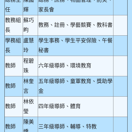
任
輝
家長會
教務組
蘇巧
教務、註冊、學藝競賽、教科書
長
畇
學務組
盧慧
學生事務
、學生平安保險、午餐
長
玲
秘書
程碧
教
師
六年級導師、環境教育
珠
林奎
五年級導師、童軍教育、獎助學
教師
言
金
林依
教師
四年級導師、體育
瑩
陳美
教師
三年級導師、輔導、特教
嬌