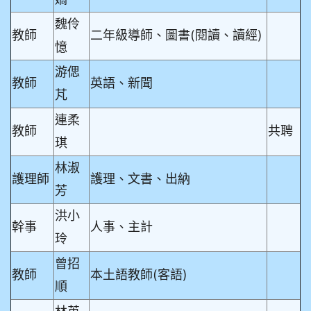
魏伶
教師
二年級導師、圖書(閱讀、讀經)
憶
游偲
教師
英語、新聞
芃
連柔
教師
共聘
琪
林淑
護理師
護理、文書、出納
芳
洪小
幹事
人事、主計
玲
曾招
教師
本土語教師(客語)
順