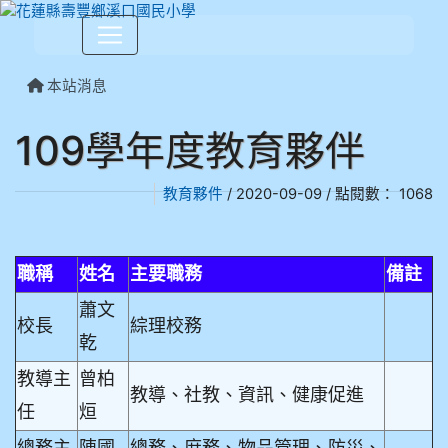
本站消息
109學年度教育夥伴
教育夥件
/ 2020-09-09 / 點閱數： 1068
職稱
姓名
主要職務
備註
蕭文
校長
綜理校務
乾
教導主
曾柏
教導、社教、資訊
、健康促進
任
烜
總務主
陳國
總務、庶務、物品管理、防災、