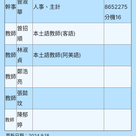
曾淑
幹事
人事、主計
8652275
華
分機16
曾招
教師
本土語教師(客語)
順
林淑
教師
本土語教師(阿美語)
貞
鄭浩
教師
亮
張懿
教師
玟
陳郁
教師
婷
更新日期：2024.9.18