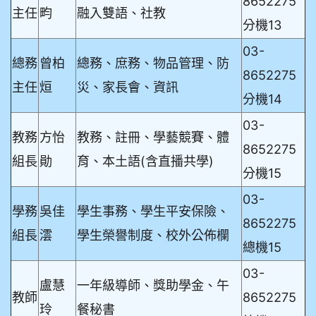
8652275
主任
畇
融入雙語、社教
分機13
03-
總務
曾柏
總務、庶務、物品管理、防
8652275
主任
烜
災、家長會、資訊
分機14
03-
教務
方怡
教務、註冊、學藝競賽
、體
8652275
組長
勛
育
、本土語(含直播共學)
分機15
03-
學務
吳佳
學生事務、學生平安保險、
8652275
組長
澐
學生榮譽制度、校外公佈欄
總機15
03-
盧慧
一年級導師、獎助學金、午
教師
8652275
玲
餐秘書