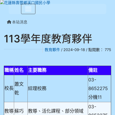
本站消息
113學年度教育夥伴
教育夥件
/ 2024-09-18 / 點閱數： 775
職稱
姓名
主要職務
備註
03-
蕭文
校長
綜理校務
8652275
乾
分機11
03-
教導
蘇巧
教導、活化課程、部分領域