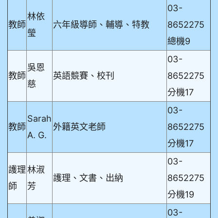
03-
林依
教師
六年級導師、輔導、特教
8652275
瑩
總機9
03-
吳恩
教師
英語競賽、校刊
8652275
慈
分機17
03-
Sarah
教師
外籍英文老師
8652275
A. G.
分機17
03-
護理
林淑
護理、文書、出納
8652275
師
芳
分機19
03-